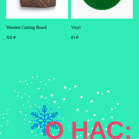
Wooden Cutting Board
Vinyl
120
₽
61
₽
О НАС: