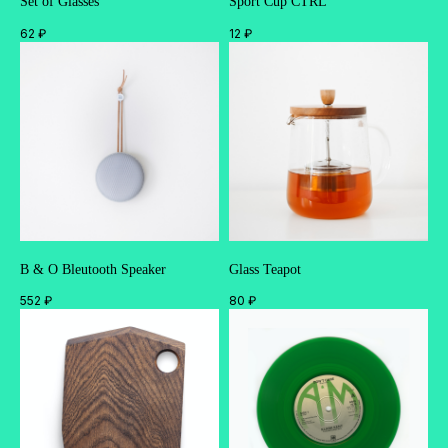
Set of Glasses
Sport Cup CTRL
62
₽
12
₽
B & O Bleutooth Speaker
Glass Teapot
552
₽
80
₽