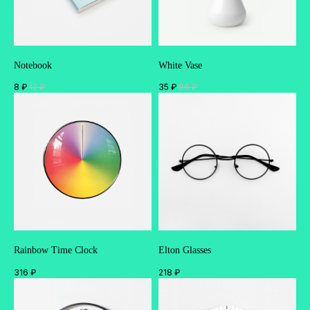
Notebook
White Vase
8
₽
12
₽
35
₽
86
₽
Rainbow Time Clock
Elton Glasses
316
₽
218
₽