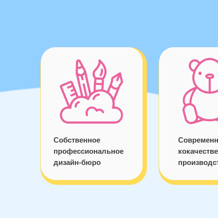
Собственное
Современн
профессиональное
кокачеств
дизайн-бюро
производс