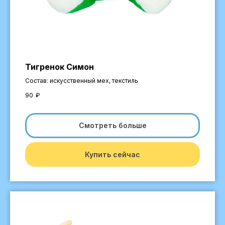
Тигренок Симон
Самые популярные това
Состав: искусственный мех, текстиль
90
₽
Смотреть больше
Купить сейчас