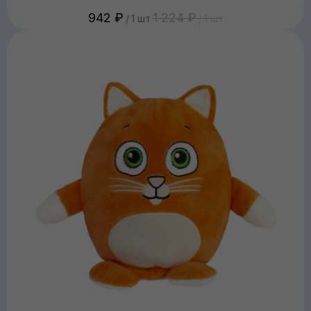
942
₽
1 224
₽
/
1 шт
/
1 шт