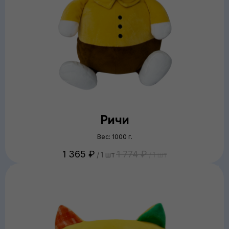
Ричи
Вес: 1000 г.
1 365
₽
1 774
₽
/
1 шт
/
1 шт