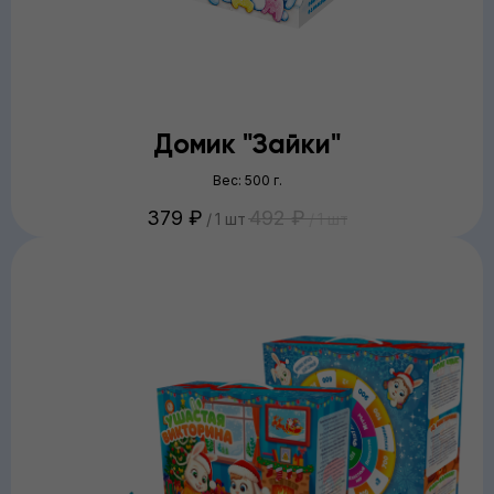
Домик "Зайки"
Вес: 500 г.
379
₽
492
₽
/
1 шт
/
1 шт