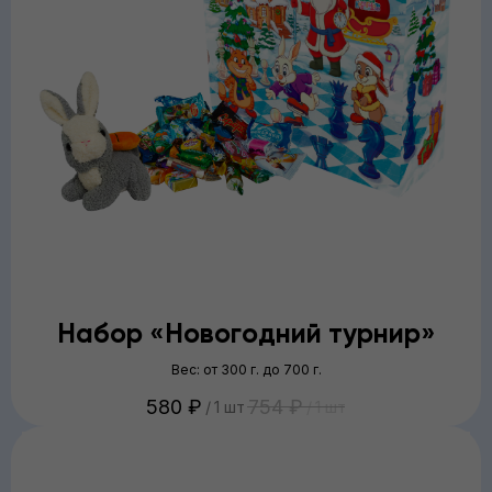
Набор «‎Новогодний турнир»
Вес: от 300 г. до 700 г.
580
₽
754
₽
/
1 шт
/
1 шт