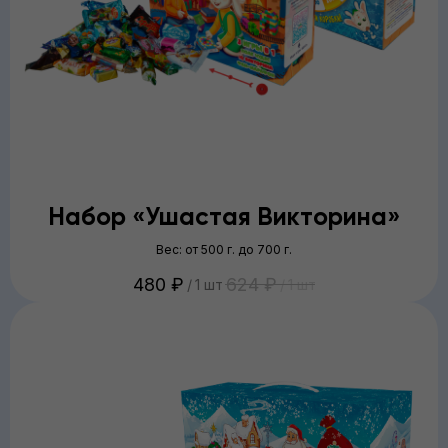
Набор «Ушастая Викторина»
Вес: от 500 г. до 700 г.
480
₽
624
₽
/
1 шт
/
1 шт