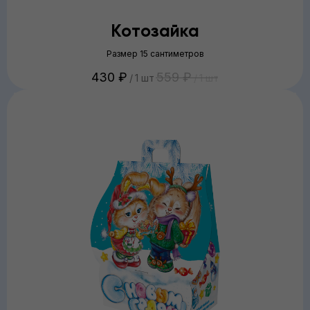
Котозайка
Размер 15 сантиметров
430
₽
559
₽
/
1 шт
/
1 шт