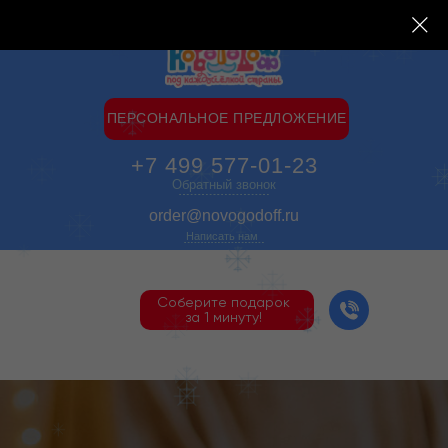
ПЕРСОНАЛЬНОЕ ПРЕДЛОЖЕНИЕ
+7 499 577-01-23
Обратный звонок
order@novogodoff.ru
Написать нам
Соберите подарок
за 1 минуту!