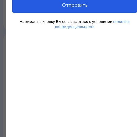
Набор «‎Зайка-знайка»
Отправить
Вес: от 500 г. до 700 г.
Нажимая на кнопку Вы соглашаетесь с условиями
политики
680
₽
884
₽
/
1 шт
/
1 шт
конфиденциальности