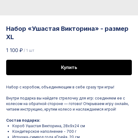
Набор «Ушастая Викторина» - размер
XL
1 100
₽
/
1 шт
Купить
Набор с коробом, объединяющим в себе сразу три игры!
Внутри подарка вы найдете стрелочку для игр: соединяем ее с
колесом на обратной стороне — готово! Открываем игру онлайн,
читаем инструкцию, крутим колесо и наслаждаемся игрой!
Состав подарка:
Короб Ушастая Викторина, 28х9х24 см
Кондитерское наполнение - 700 г
Игрушка-символ года «Грей», 20 см