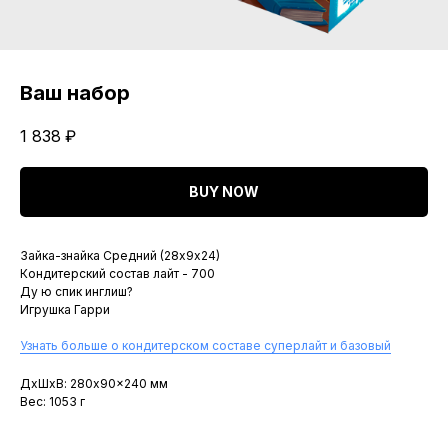
Ваш набор
1 838
₽
BUY NOW
Зайка-знайка Средний (28х9х24)
Кондитерский состав лайт - 700
Ду ю спик инглиш?
Игрушка Гарри
Узнать больше о кондитерском составе суперлайт и базовый
ДxШxВ: 280x90x240 мм
Вес: 1053 г