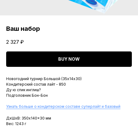
Ваш набор
2 327
₽
BUY NOW
Новогодний турнир Большой (35х14х30)
Кондитерский состав лайт - 850
Ду ю спик инглиш?
Подголовник Бон-Бон
Узнать больше о кондитерском составе суперлайт и базовый
ДxШxВ: 350x140x30 мм
Вес: 1243 г