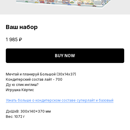
Ваш набор
1 985
₽
BUY NOW
Мечтай и планируй Большой (30х14х37)
Кондитерский состав лайт - 700
Ду ю спик инглиш?
Игрушка Кёртис
Узнать больше о кондитерском составе суперлайт и базовый
ДxШxВ: 300x140x370 мм
Вес: 1072 г