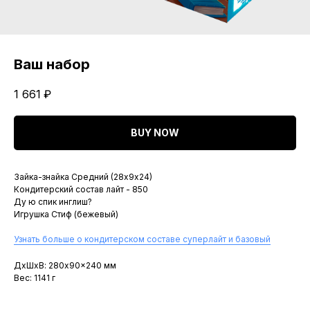
Ваш набор
1 661
₽
BUY NOW
Зайка-знайка Средний (28х9х24)
Кондитерский состав лайт - 850
Ду ю спик инглиш?
Игрушка Стиф (бежевый)
Узнать больше о кондитерском составе суперлайт и базовый
ДxШxВ: 280x90x240 мм
Вес: 1141 г