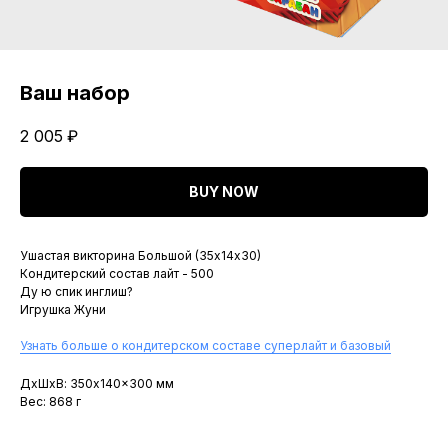
Ваш набор
2 005
₽
BUY NOW
Ушастая викторина Большой (35х14х30)
Кондитерский состав лайт - 500
Ду ю спик инглиш?
Игрушка Жуни
Узнать больше о кондитерском составе суперлайт и базовый
ДxШxВ: 350x140x300 мм
Вес: 868 г