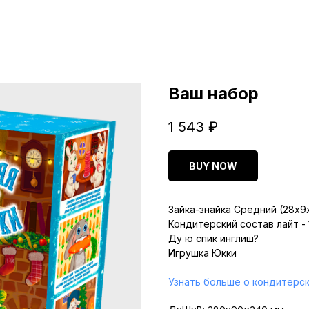
Ваш набор
1 543
₽
BUY NOW
Зайка-знайка Средний (28х9
Кондитерский состав лайт -
Ду ю спик инглиш?
Игрушка Юкки
Узнать больше о кондитерск