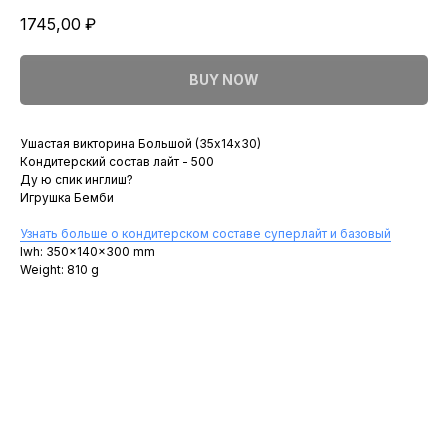
1745,00
₽
BUY NOW
Ушастая викторина Большой (35х14х30)
Кондитерский состав лайт - 500
Ду ю спик инглиш?
Игрушка Бемби
Узнать больше о кондитерском составе суперлайт и базовый
lwh: 350x140x300 mm
Weight: 810 g