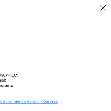
(30х14х37)
 850
редмета
ом составе суперлайт и базовый