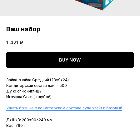
Ваш набор
1 421
₽
BUY NOW
Зайка-знайка Средний (28х9х24)
Кондитерский состав лайт - 500
Ду ю спик инглиш?
Игрушка Стиф (голубой)
Узнать больше о кондитерском составе суперлайт и базовый
ДxШxВ: 280x90x240 мм
Вес: 790 г