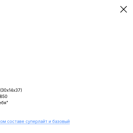
(30х14х37)
 850
ебя"
ом составе суперлайт и базовый