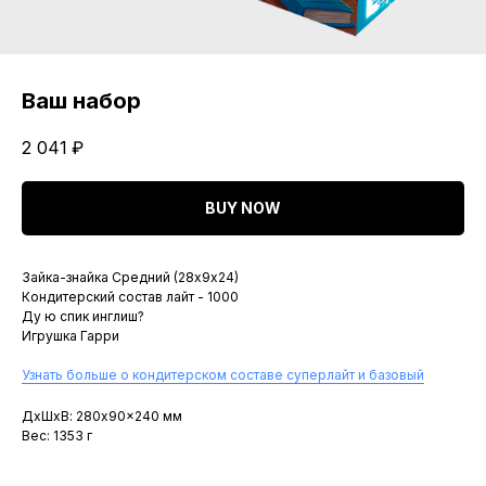
Ваш набор
2 041
₽
BUY NOW
Зайка-знайка Средний (28х9х24)
Кондитерский состав лайт - 1000
Ду ю спик инглиш?
Игрушка Гарри
Узнать больше о кондитерском составе суперлайт и базовый
ДxШxВ: 280x90x240 мм
Вес: 1353 г