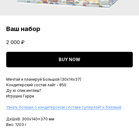
Ваш набор
2 000
₽
BUY NOW
Мечтай и планируй Большой (30х14х37)
Кондитерский состав лайт - 850
Ду ю спик инглиш?
Игрушка Гарри
Узнать больше о кондитерском составе суперлайт и базовый
ДxШxВ: 300x140x370 мм
Вес: 1203 г