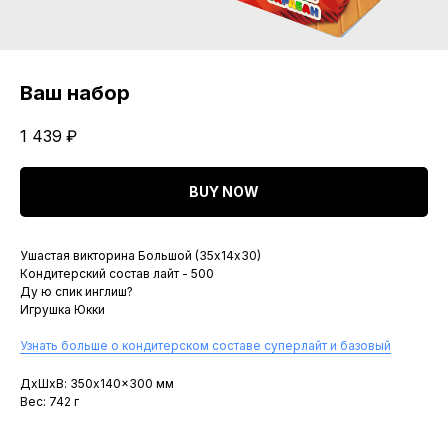
Ваш набор
1 439
₽
BUY NOW
Ушастая викторина Большой (35х14х30)
Кондитерский состав лайт - 500
Ду ю спик инглиш?
Игрушка Юкки
Узнать больше о кондитерском составе суперлайт и базовый
ДxШxВ: 350x140x300 мм
Вес: 742 г