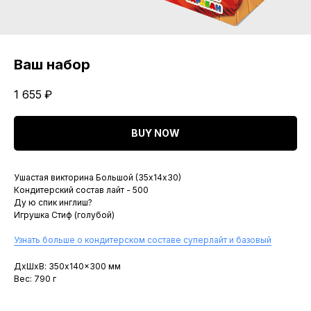
Ваш набор
1 655
₽
BUY NOW
Ушастая викторина Большой (35х14х30)
Кондитерский состав лайт - 500
Ду ю спик инглиш?
Игрушка Стиф (голубой)
Узнать больше о кондитерском составе суперлайт и базовый
ДxШxВ: 350x140x300 мм
Вес: 790 г