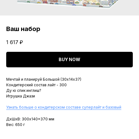
Ваш набор
1 617
₽
BUY NOW
Мечтай и планируй Большой (30х14х37)
Кондитерский состав лайт - 300
Ду ю спик инглиш?
Игрушка Джази
Узнать больше о кондитерском составе суперлайт и базовый
ДxШxВ: 300x140x370 мм
Вес: 650 г