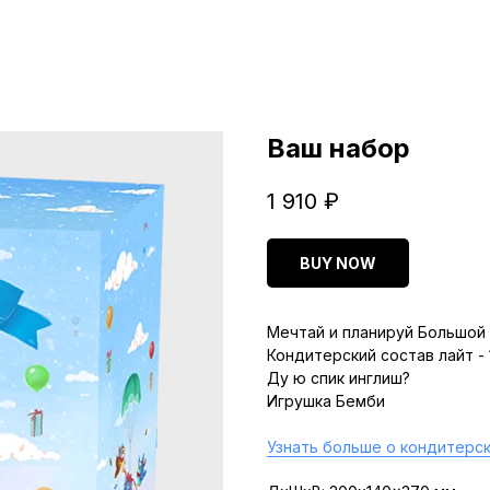
Ваш набор
1 910
₽
BUY NOW
Мечтай и планируй Большой 
Кондитерский состав лайт -
Ду ю спик инглиш?
Игрушка Бемби
Узнать больше о кондитерск