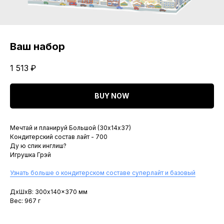
Ваш набор
1 513
₽
BUY NOW
Мечтай и планируй Большой (30х14х37)
Кондитерский состав лайт - 700
Ду ю спик инглиш?
Игрушка Грэй
Узнать больше о кондитерском составе суперлайт и базовый
ДxШxВ: 300x140x370 мм
Вес: 967 г