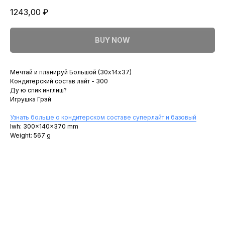
1243,00
₽
BUY NOW
Мечтай и планируй Большой (30х14х37)
Кондитерский состав лайт - 300
Ду ю спик инглиш?
Игрушка Грэй
Узнать больше о кондитерском составе суперлайт и базовый
lwh: 300x140x370 mm
Weight: 567 g