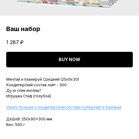
Ваш набор
1 287
₽
BUY NOW
Мечтай и планируй Средний (25х9х30)
Кондитерский состав лайт - 300
Ду ю спик инглиш?
Игрушка Стиф (голубой)
Узнать больше о кондитерском составе суперлайт и базовый
ДxШxВ: 250x90x300 мм
Вес: 590 г