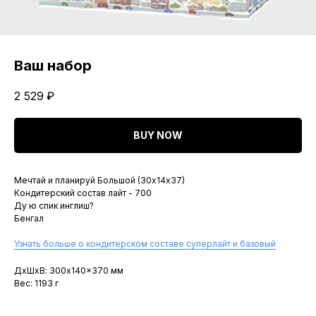
Ваш набор
2 529
₽
BUY NOW
Мечтай и планируй Большой (30х14х37)
Кондитерский состав лайт - 700
Ду ю спик инглиш?
Бенгал
Узнать больше о кондитерском составе суперлайт и базовый
ДxШxВ: 300x140x370 мм
Вес: 1193 г