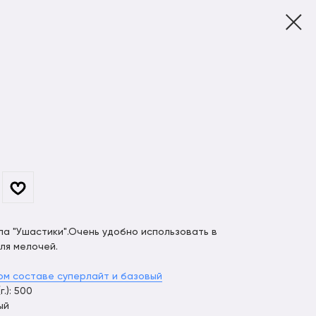
ла "Ушастики".Очень удобно использовать в
ля мелочей.
ом составе суперлайт и базовый
.): 500
ый