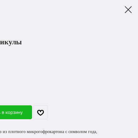
никулы
 в корзину
з из плотного микрогофрокартона с символом года,