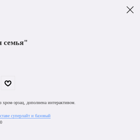
 семья"
з хром-эрзац, дополнена интерактивом.
ставе суперлайт и базовый
00